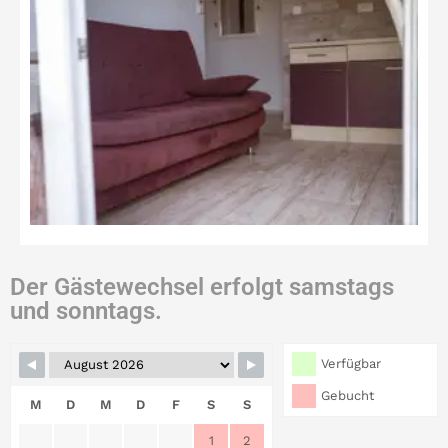
Der Gästewechsel erfolgt samstags
und sonntags.
Verfügbar
Gebucht
M
D
M
D
F
S
S
1
2