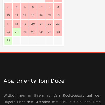
3
4
5
6
7
8
9
10
11
12
13
14
15
16
17
18
19
20
21
22
23
24
25
26
27
28
29
30
31
Apartments Toni Duće
Willkommen in Ihrem ruhigen Rückzugsort auf den
Hügeln über den Stränden mit Blick auf die Insel Brač,